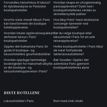
Forvandles helsefokus til luksus?
Hvordan skape en uforglemmelig
En dybdeanalyse av Parisiske
parisopplevelse? Dykk ned i
boutiquehoteller
boutiquehotellenes verden av
skreddersydde pakker
Hvorfor siste-minutt tilbud i Paris
Hva tilbyr Paris’ mest eksklusive
kan transformere din boutique
concierge-tjenester ved
hotellopplevelse
boutiquehoteller?
Hvordan lokale opplevelsespakker
Bør du velge boutique eller
definerer luksus i Paris’
luksushotell i Paris for en unik
boutiquehoteller
reiseopplevelse?
Opplev det kulinariske Paris: En
Hvilke boutiquehoteller i Paris tilbyr
guide til boutique- og
de mest fortryllende
luksushotellers gourmetdistrikter
takterrasseutsiktene?
Hvordan oppdage hemmelige
Bak fasaden: Opplev det
bookingtider for maksimalt utbytte
autentiske Paris gjennom
av din boutique- og
boutiquehotellenes øyne
luksushotellopplevelse i Paris?
BESTE HOTELLENE
Luksushoteller i Paris
Rom med Unik Utsikt