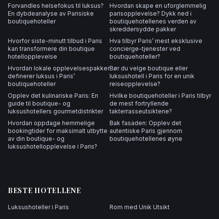
Forvandles helsefokus til luksus?
Hvordan skape en uforglemmelig
En dybdeanalyse av Parisiske
parisopplevelse? Dykk ned i
boutiquehoteller
boutiquehotellenes verden av
skreddersydde pakker
Hvorfor siste-minutt tilbud i Paris
Hva tilbyr Paris’ mest eksklusive
kan transformere din boutique
concierge-tjenester ved
hotellopplevelse
boutiquehoteller?
Hvordan lokale opplevelsespakker
Bør du velge boutique eller
definerer luksus i Paris’
luksushotell i Paris for en unik
boutiquehoteller
reiseopplevelse?
Opplev det kulinariske Paris: En
Hvilke boutiquehoteller i Paris tilbyr
guide til boutique- og
de mest fortryllende
luksushotellers gourmetdistrikter
takterrasseutsiktene?
Hvordan oppdage hemmelige
Bak fasaden: Opplev det
bookingtider for maksimalt utbytte
autentiske Paris gjennom
av din boutique- og
boutiquehotellenes øyne
luksushotellopplevelse i Paris?
BESTE HOTELLENE
Luksushoteller i Paris
Rom med Unik Utsikt