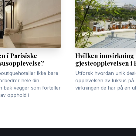
n i Parisiske
Hvilken innvirkning 
ksusopplevelse?
gjesteopplevelsen i 
outiquehoteller ikke bare
Utforsk hvordan unik desi
orbedrer hele din
opplevelsen av luksus på 
en bak vegger som forteller
virkningen de har på en u
g av opphold i