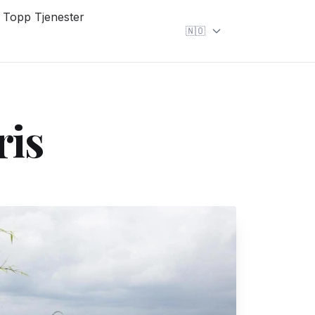
Topp Tjenester
🇳🇴
ris