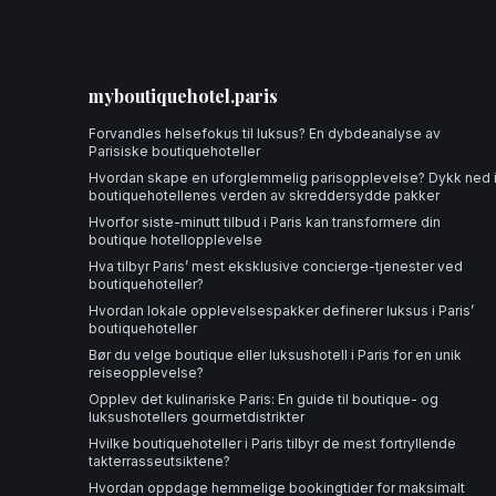
myboutiquehotel.paris
Forvandles helsefokus til luksus? En dybdeanalyse av
Parisiske boutiquehoteller
Hvordan skape en uforglemmelig parisopplevelse? Dykk ned 
boutiquehotellenes verden av skreddersydde pakker
Hvorfor siste-minutt tilbud i Paris kan transformere din
boutique hotellopplevelse
Hva tilbyr Paris’ mest eksklusive concierge-tjenester ved
boutiquehoteller?
Hvordan lokale opplevelsespakker definerer luksus i Paris’
boutiquehoteller
Bør du velge boutique eller luksushotell i Paris for en unik
reiseopplevelse?
Opplev det kulinariske Paris: En guide til boutique- og
luksushotellers gourmetdistrikter
Hvilke boutiquehoteller i Paris tilbyr de mest fortryllende
takterrasseutsiktene?
Hvordan oppdage hemmelige bookingtider for maksimalt