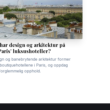
har design og arkitektur på
Paris’ luksushoteller?
gn og banebrytende arkitektur former
boutiquehotellene i Paris, og oppdag
forglemmelig opphold.