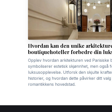
Hvordan kan den unike arkitekture
boutiquehoteller forbedre din lu
Opplev hvordan arkitekturen ved Parisiske b
symboliserer estetisk skjønnhet, men også f
luksusopplevelse. Utforsk den skjulte kraft
historier, og hvordan dette påvirker ditt val
romantikkens hovedstad.
Footer