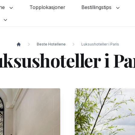
ene
Topplokasjoner
Bestillingstips
r
Beste Hotellene
Luksushoteller i Paris
myboutiquehotel.paris
ksushoteller i Pa