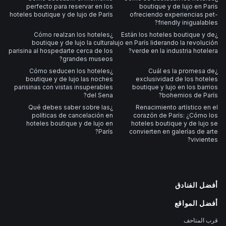
perfecto para reservar en los
boutique y de lujo en París
hoteles boutique y de lujo de París
ofreciendo experiencias pet-
friendly inigualables?
¿Cómo realzan los hoteles
¿Están los hoteles boutique y de
boutique y de lujo la cultura
lujo en París liderando la revolución
parisina al hospedarte cerca de los
verde en la industria hotelera?
grandes museos?
¿Cómo seducen los hoteles
¿Cuál es la promesa de
boutique y de lujo las noches
exclusividad de los hoteles
parisinas con vistas insuperables
boutique y lujo en los barrios
del Sena?
bohemios de París?
¿Qué debes saber sobre las
Renacimiento artístico en el
políticas de cancelación en
corazón de París: ¿Cómo los
hoteles boutique y de lujo en
hoteles boutique y de lujo se
París?
convierten en galerías de arte
vivientes?
أفضل الفنادق
أفضل المواقع
قرب المتاحف