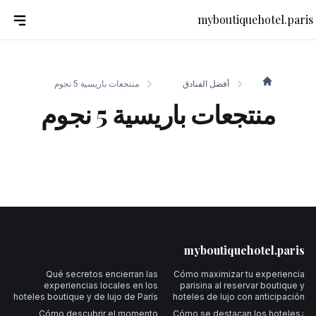
myboutiquehotel.paris
أفضل الفنادق
منتجعات باريسية 5 نجوم
myboutiquehotel.paris
منتجعات باريسية 5 نجوم
Foote
myboutiquehotel.paris
Qué secretos encierran las
Cómo maximizar tu experiencia
experiencias locales en los
parisina al reservar boutique y
hoteles boutique y de lujo de París
hoteles de lujo con anticipación
Cómo descubrir el momento
¿Cómo se destacan los hoteles