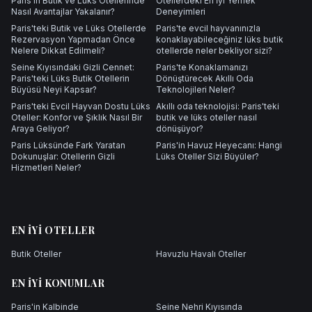
Paris'in Butik ve Lüks Otellerinde
Otellerdeki En İyi Yemek
Nasıl Avantajlar Yakalanır?
Deneyimleri
Paris'teki Butik ve Lüks Otellerde
Paris'te evcil hayvanınızla
Rezervasyon Yapmadan Önce
konaklayabileceğiniz lüks butik
Nelere Dikkat Edilmeli?
otellerde neler bekliyor sizi?
Seine Kıyısındaki Gizli Cennet:
Paris'te Konaklamanızı
Paris'teki Lüks Butik Otellerin
Dönüştürecek Akıllı Oda
Büyüsü Neyi Kapsar?
Teknolojileri Neler?
Paris'teki Evcil Hayvan Dostu Lüks
Akıllı oda teknolojisi: Paris'teki
Oteller: Konfor ve Şıklık Nasıl Bir
butik ve lüks oteller nasıl
Araya Geliyor?
dönüşüyor?
Paris Lüksünde Fark Yaratan
Paris'in Havuz Heyecanı: Hangi
Dokunuşlar: Otellerin Gizli
Lüks Oteller Sizi Büyüler?
Hizmetleri Neler?
EN İYI OTELLER
Butik Oteller
Havuzlu Havalı Oteller
EN İYI KONUMLAR
Paris'in Kalbinde
Seine Nehri Kıyısında