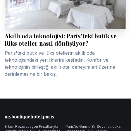
Akıllı oda teknolojisi: Paris'teki butik ve
lüks oteller nasıl dönüşüyor?
Paris'teki butik ve lüks otellerin akıllı oda
teknolojisindeki yeniliklerini keşfedin. Konfor ve
teknolojinin birleştiği akıllı otel deneyimleri üzerine
derinlemesine bir bakış.
Footer
myboutiquehotel.paris
Erken Rezervasyon Fırsatlarıyla
Paris’te Gurme Bir Seyahat: Lüks