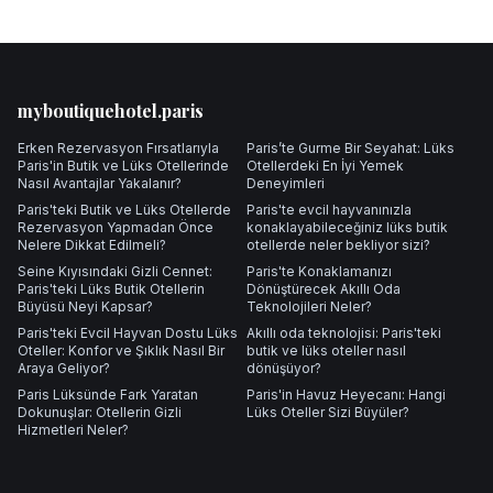
Footer
myboutiquehotel.paris
Erken Rezervasyon Fırsatlarıyla
Paris’te Gurme Bir Seyahat: Lüks
Paris'in Butik ve Lüks Otellerinde
Otellerdeki En İyi Yemek
Nasıl Avantajlar Yakalanır?
Deneyimleri
Paris'teki Butik ve Lüks Otellerde
Paris'te evcil hayvanınızla
Rezervasyon Yapmadan Önce
konaklayabileceğiniz lüks butik
Nelere Dikkat Edilmeli?
otellerde neler bekliyor sizi?
Seine Kıyısındaki Gizli Cennet:
Paris'te Konaklamanızı
Paris'teki Lüks Butik Otellerin
Dönüştürecek Akıllı Oda
Büyüsü Neyi Kapsar?
Teknolojileri Neler?
Paris'teki Evcil Hayvan Dostu Lüks
Akıllı oda teknolojisi: Paris'teki
Oteller: Konfor ve Şıklık Nasıl Bir
butik ve lüks oteller nasıl
Araya Geliyor?
dönüşüyor?
Paris Lüksünde Fark Yaratan
Paris'in Havuz Heyecanı: Hangi
Dokunuşlar: Otellerin Gizli
Lüks Oteller Sizi Büyüler?
Hizmetleri Neler?