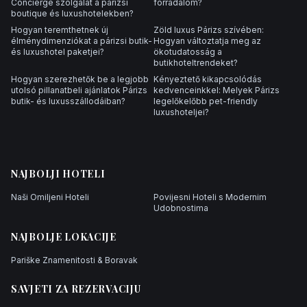
Concierge szolgálat a párizsi
forradalom?
boutique és luxushotelekben?
Hogyan teremthetnek új
Zöld luxus Párizs szívében:
élménydimenziókat a párizsi butik-
Hogyan változtatja meg az
és luxushotel paketjei?
ökotudatosság a
butikhoteltrendeket?
Hogyan szerezhetők be a legjobb
Kényeztető kikapcsolódás
utolsó pillanatbeli ajánlatok Párizs
kedvenceinkkel: Melyek Párizs
butik- és luxusszállodáiban?
legelőkelőbb pet-friendly
luxushoteljei?
NAJBOLJI HOTELI
Naši Omiljeni Hoteli
Povijesni Hoteli s Modernim
Udobnostima
NAJBOLJE LOKACIJE
Pariške Znamenitosti & Boravak
SAVJETI ZA REZERVACIJU