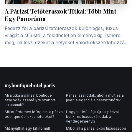
A Párizsi Tetőteraszok Titkai: Több Mint
Egy Panoráma
Fedezz fel a párizsi tetőteraszok különleges, luxus
világát a stílustól a feledhetetlen élményekig. Ismerd
meg, mi teszi ezeket a helyeket valódi ékszerdobozzá.
Footer
myboutiquehotel.paris
Mi a titka a párizsi boutique
Párizsi szállodák, ahol a múlt és a
szállodák személyre szabott
jelen eleganciája összefonódik
luxusának?
Mikor érdemes lefoglalni a párizsi
Hogyan definiálja újra a párizsi
boutique és luxushoteleket?
butik- és luxusszállodák a
vendégélményt?
Mit nyújthat egy kifinomult
Miből áll a párizsi okos luxusszoba