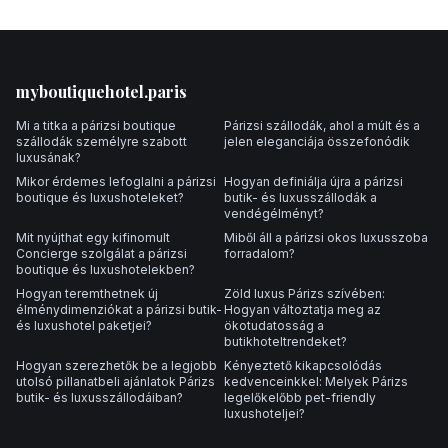
Footer
myboutiquehotel.paris
Mi a titka a párizsi boutique
Párizsi szállodák, ahol a múlt és a
szállodák személyre szabott
jelen eleganciája összefonódik
luxusának?
Mikor érdemes lefoglalni a párizsi
Hogyan definiálja újra a párizsi
boutique és luxushoteleket?
butik- és luxusszállodák a
vendégélményt?
Mit nyújthat egy kifinomult
Miből áll a párizsi okos luxusszoba
Concierge szolgálat a párizsi
forradalom?
boutique és luxushotelekben?
Hogyan teremthetnek új
Zöld luxus Párizs szívében:
élménydimenziókat a párizsi butik-
Hogyan változtatja meg az
és luxushotel paketjei?
ökotudatosság a
butikhoteltrendeket?
Hogyan szerezhetők be a legjobb
Kényeztető kikapcsolódás
utolsó pillanatbeli ajánlatok Párizs
kedvenceinkkel: Melyek Párizs
butik- és luxusszállodáiban?
legelőkelőbb pet-friendly
luxushoteljei?