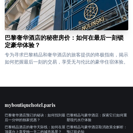
巴黎奢华酒店的秘密房价：如何在最后一刻锁
定豪华体验？
专为寻求巴黎精品和奢华酒店的旅客提供的终极指南，揭示
如何把握最后一刻的交易，享受无与伦比的豪华住宿体验。
Footer
myboutiquehotel.paris
巴黎奢华酒店预订的秘诀：如何找到最
巴黎精品与豪华酒店：探索它们如何重
后一分钟的独家优惠？
塑现代水疗体验
巴黎精品酒店的奢华天际线：如何在屋
巴黎精品与豪华酒店取消政策全解析：
顶露台上享受独一无二的城市风景？
预订前必知