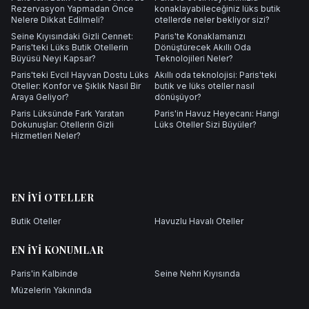
Rezervasyon Yapmadan Önce
konaklayabileceğiniz lüks butik
Nelere Dikkat Edilmeli?
otellerde neler bekliyor sizi?
Seine Kıyısındaki Gizli Cennet:
Paris'te Konaklamanızı
Paris'teki Lüks Butik Otellerin
Dönüştürecek Akıllı Oda
Büyüsü Neyi Kapsar?
Teknolojileri Neler?
Paris'teki Evcil Hayvan Dostu Lüks
Akıllı oda teknolojisi: Paris'teki
Oteller: Konfor ve Şıklık Nasıl Bir
butik ve lüks oteller nasıl
Araya Geliyor?
dönüşüyor?
Paris Lüksünde Fark Yaratan
Paris'in Havuz Heyecanı: Hangi
Dokunuşlar: Otellerin Gizli
Lüks Oteller Sizi Büyüler?
Hizmetleri Neler?
EN İYI OTELLER
Butik Oteller
Havuzlu Havalı Oteller
EN İYI KONUMLAR
Paris'in Kalbinde
Seine Nehri Kıyısında
Müzelerin Yakınında