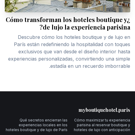
¿Cómo transforman los hoteles boutique y
de lujo la experiencia parisina?
Descubre cómo los hoteles boutique y de lujo en
París están redefiniendo la hospitalidad con toques
exclusivos que van desde el diseño interior hasta
experiencias personalizadas, convirtiendo una simple
estadía en un recuerdo imborrable.
Foote
myboutiquehotel.paris
Qué secretos encierran las
Cómo maximizar tu experiencia
experiencias locales en los
parisina al reservar boutique y
hoteles boutique y de lujo de París
hoteles de lujo con anticipación