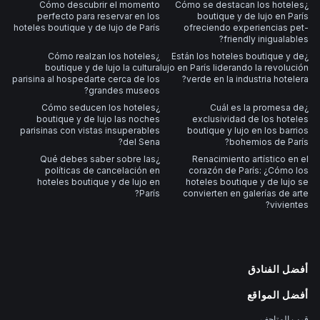
Cómo descubrir el momento
¿Cómo se destacan los hoteles
perfecto para reservar en los
boutique y de lujo en París
hoteles boutique y de lujo de París
ofreciendo experiencias pet-
friendly inigualables?
¿Cómo realzan los hoteles
¿Están los hoteles boutique y de
boutique y de lujo la cultura
lujo en París liderando la revolución
parisina al hospedarte cerca de los
verde en la industria hotelera?
grandes museos?
¿Cómo seducen los hoteles
¿Cuál es la promesa de
boutique y de lujo las noches
exclusividad de los hoteles
parisinas con vistas insuperables
boutique y lujo en los barrios
del Sena?
bohemios de París?
¿Qué debes saber sobre las
Renacimiento artístico en el
políticas de cancelación en
corazón de París: ¿Cómo los
hoteles boutique y de lujo en
hoteles boutique y de lujo se
París?
convierten en galerías de arte
vivientes?
أفضل الفنادق
أفضل المواقع
قرب المتاحف