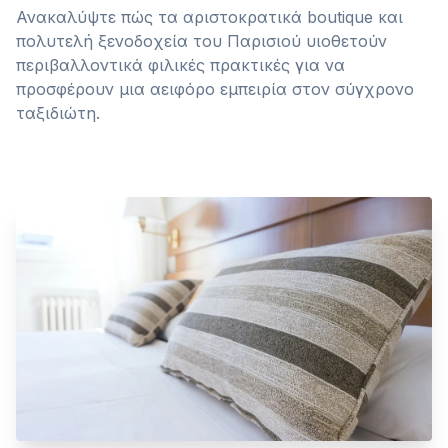
Ανακαλύψτε πώς τα αριστοκρατικά boutique και
πολυτελή ξενοδοχεία του Παρισιού υιοθετούν
περιβαλλοντικά φιλικές πρακτικές για να
προσφέρουν μια αειφόρο εμπειρία στον σύγχρονο
ταξιδιώτη.