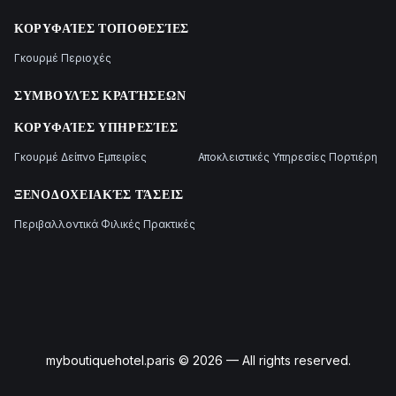
ΚΟΡΥΦΑΊΕΣ ΤΟΠΟΘΕΣΊΕΣ
Γκουρμέ Περιοχές
ΣΥΜΒΟΥΛΈΣ ΚΡΑΤΉΣΕΩΝ
ΚΟΡΥΦΑΊΕΣ ΥΠΗΡΕΣΊΕΣ
Γκουρμέ Δείπνο Εμπειρίες
Αποκλειστικές Υπηρεσίες Πορτιέρη
ΞΕΝΟΔΟΧΕΙΑΚΈΣ ΤΆΣΕΙΣ
Περιβαλλοντικά Φιλικές Πρακτικές
myboutiquehotel.paris © 2026 — All rights reserved.