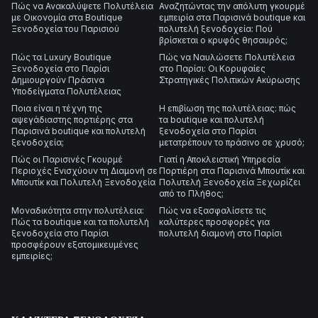
Πώς να Ανακαλύψετε Πολυτέλεια
Αναζητώντας την απόλυτη γκουρμέ
με Οικονομία στα Boutique
εμπειρία στα Παρισινά boutique και
Ξενοδοχεία του Παρισιού
πολυτελή ξενοδοχεία: Πού
βρίσκεται ο κρυφός θησαυρός;
Πώς τα Luxury Boutique
Πώς να Ναυλώσετε Πολυτέλεια
Ξενοδοχεία στο Παρίσι
στο Παρίσι: Οι Κορυφαίες
Δημιουργούν Πράσινα
Στρατηγικές Πολιτικών Ακύρωσης
Υποδείγματα Πολυτέλειας
Ποια είναι η τέχνη της
Η επιβίωση της πολυτέλειας: πώς
αψεγάδιαστης πορτιέρης στα
τα boutique και πολυτελή
Παρισινά boutique και πολυτελή
ξενοδοχεία στο Παρίσι
ξενοδοχεία;
μετατρέπουν το πράσινο σε χρυσό;
Πώς οι Παρισινές Γκουρμέ
Γιατί η Αποκλειστική Υπηρεσία
Περιοχές Ενισχύουν τη Διαμονή σε
Πορτιέρη στα Παρισινά Μπουτίκ και
Μπουτίκ και Πολυτελή Ξενοδοχεία
Πολυτελή Ξενοδοχεία Ξεχωρίζει
από το Πλήθος;
Μοναδικότητα στην πολυτέλεια:
Πώς να εξασφαλίσετε τις
Πώς τα boutique και τα πολυτελή
καλύτερες προσφορές για
ξενοδοχεία στο Παρίσι
πολυτελή διαμονή στο Παρίσι
προσφέρουν εξατομικευμένες
εμπειρίες;