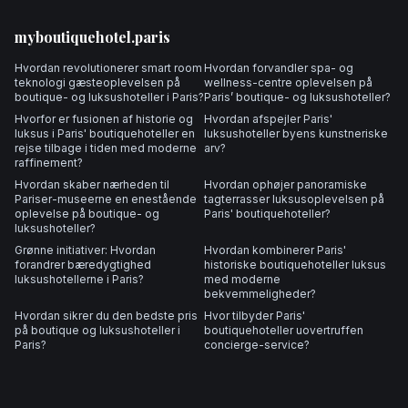
myboutiquehotel.paris
Hvordan revolutionerer smart room
Hvordan forvandler spa- og
teknologi gæsteoplevelsen på
wellness-centre oplevelsen på
boutique- og luksushoteller i Paris?
Paris’ boutique- og luksushoteller?
Hvorfor er fusionen af historie og
Hvordan afspejler Paris'
luksus i Paris' boutiquehoteller en
luksushoteller byens kunstneriske
rejse tilbage i tiden med moderne
arv?
raffinement?
Hvordan skaber nærheden til
Hvordan ophøjer panoramiske
Pariser-museerne en enestående
tagterrasser luksusoplevelsen på
oplevelse på boutique- og
Paris' boutiquehoteller?
luksushoteller?
Grønne initiativer: Hvordan
Hvordan kombinerer Paris'
forandrer bæredygtighed
historiske boutiquehoteller luksus
luksushotellerne i Paris?
med moderne
bekvemmeligheder?
Hvordan sikrer du den bedste pris
Hvor tilbyder Paris'
på boutique og luksushoteller i
boutiquehoteller uovertruffen
Paris?
concierge-service?