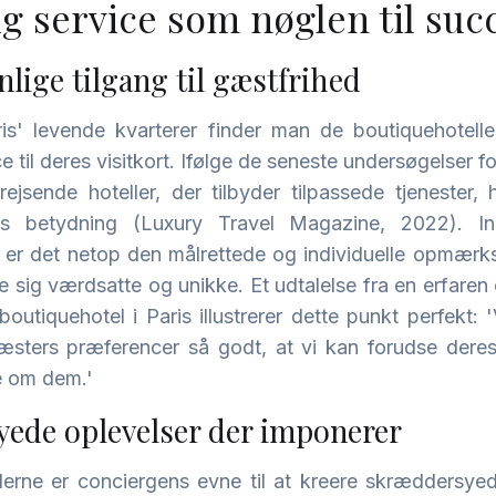
g service som nøglen til suc
lige tilgang til gæstfrihed
ris' levende kvarterer finder man de boutiquehotelle
e til deres visitkort. Ifølge de seneste undersøgelser f
jsende hoteller, der tilbyder tilpassede tjenester, h
s betydning (Luxury Travel Magazine, 2022). In
 er det netop den målrettede og individuelle opmærk
øle sig værdsatte og unikke. Et udtalelse fra en erfaren
utiquehotel i Paris illustrerer dette punkt perfekt: 
sters præferencer så godt, at vi kan forudse deres
e om dem.'
yede oplevelser der imponerer
llerne er conciergens evne til at kreere skræddersyed