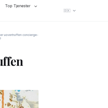
Top Tjenester
🇩🇰
ller uovertruffen concierge-
?
uffen