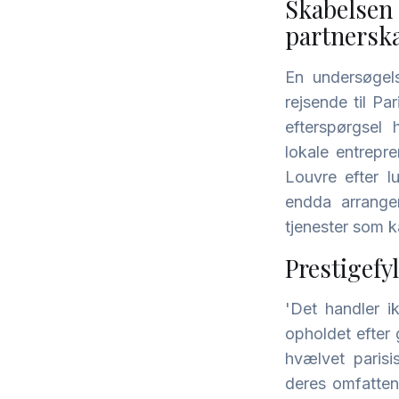
Skabelsen
partnersk
En undersøgels
rejsende til P
efterspørgsel 
lokale entrepr
Louvre efter l
endda arrange
tjenester som k
Prestigefy
'Det handler i
opholdet efter
hvælvet paris
deres omfattend