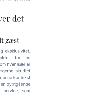
ver det
lt gæst
g eksklusivitet,
unktet for en
som hver især er
gerne skridtet
 denne kontekst
er en dybtgående
t service, som