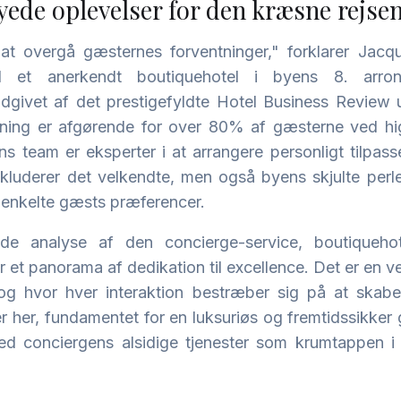
ede oplevelser for den kræsne rejse
at overgå gæsternes forventninger," forklarer Jacq
d et anerkendt boutiquehotel i byens 8. arron
dgivet af det prestigefyldte Hotel Business Review u
asning er afgørende for over 80% af gæsterne ved hig
 team er eksperter i at arrangere personligt tilpass
inkluderer det velkendte, men også byens skjulte perl
 enkelte gæsts præferencer.
e analyse af den concierge-service, boutiquehote
er et panorama af dedikation til excellence. Det er en v
, og hvor hver interaktion bestræber sig på at ska
er her, fundamentet for en luksuriøs og fremtidssikke
med conciergens alsidige tjenester som krumtappen i 