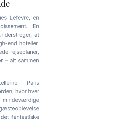
nde
ues Lefevre, en
dissement. En
nderstreger, at
h-end hoteller.
ede rejseplaner,
er – alt sammen
llerne i Paris
erden, hvor hver
be mindeværdige
r gæsteoplevelse
det fantastiske