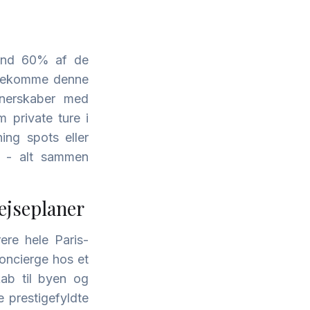
e end 60% af de
mødekomme denne
rtnerskaber med
 private ture i
ing spots eller
r - alt sammen
ejseplaner
re hele Paris-
oncierge hos et
ab til byen og
e prestigefyldte