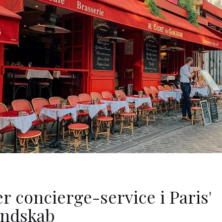
r concierge-service i Paris'
andskab