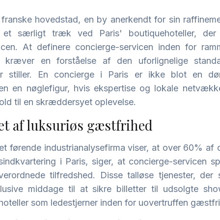
n franske hovedstad, en by anerkendt for sin raffineme
 et særligt træk ved Paris' boutiquehoteller, der 
icen. At definere concierge-servicen inden for ram
b kræver en forståelse af den uforlignelige stand
er stiller. En concierge i Paris er ikke blot en d
men en nøglefigur, hvis ekspertise og lokale netvæk
old til en skræddersyet oplevelse.
t af luksuriøs gæstfrihed
a et førende industrianalysefirma viser, at over 60% af 
sindkvartering i Paris, siger, at concierge-servicen spi
overordnede tilfredshed. Disse talløse tjenester, der
lusive middage til at sikre billetter til udsolgte sh
hoteller som ledestjerner inden for uovertruffen gæstfr