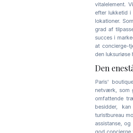
vitalelement. V
efter lukketid 
lokationer. So
grad af tilpas
succes i marked
at concierge-t
den luksuriøse 
Den enestå
Paris' boutiqu
netværk, som g
omfattende tr
besidder, kan 
turistbureau mo
assistanse, og 
god concierge f