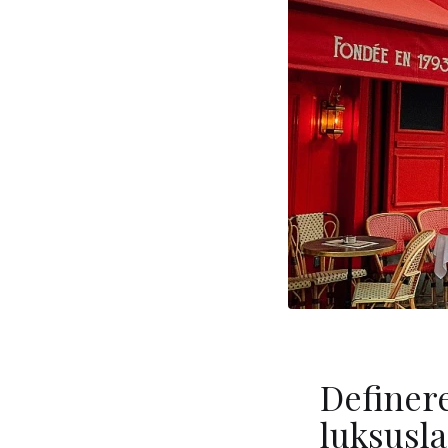
Definere
luksusl