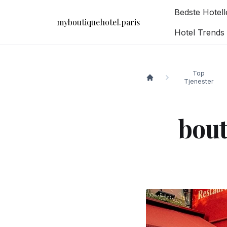
Bedste Hotel
myboutiquehotel.paris
Hotel Trends
Top
Tjenester
myboutiquehotel.paris
bout