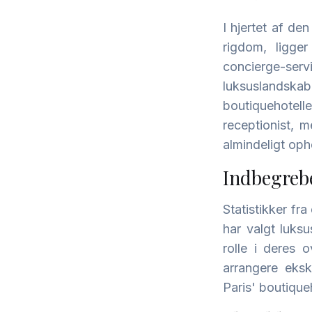
I hjertet af de
rigdom, ligger
concierge-serv
luksuslandska
boutiquehotell
receptionist, 
almindeligt oph
Indbegrebe
Statistikker fr
har valgt luksu
rolle i deres 
arrangere eksk
Paris' boutique