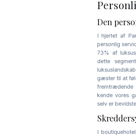
Personli
Den person
I hjertet af Pa
personlig servic
73% af luksusre
dette segment
luksuslandskab
gæster til at f
fremtrædende bo
kende vores gæ
selv er bevidst
Skredders
I boutiquehote