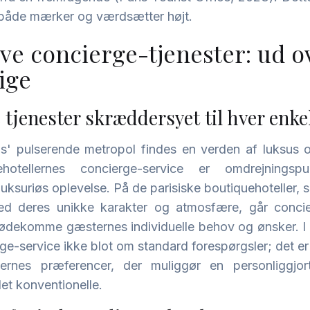
både mærker og værdsætter højt.
ve concierge-tjenester: ud o
ige
 tjenester skræddersyet til hver enke
ris' pulserende metropol findes en verden af luksus o
ehotellernes concierge-service er omdrejningsp
uksuriøs oplevelse. På de parisiske boutiquehoteller, 
d deres unikke karakter og atmosfære, går concier
imødekomme gæsternes individuelle behov og ønsker. I
ge-service ikke blot om standard forespørgsler; det 
ternes præferencer, der muliggør en personliggjor
et konventionelle.