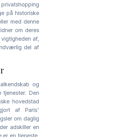
l privatshopping
ge på historiske
eller med denne
vidner om deres
 vigtigheden af,
ndværlig del af
er
okalkendskab og
 tjenester. Den
nske hovedstad
gjort af Paris'
rgsler om daglig
der adskiller en
 er en tjeneste,