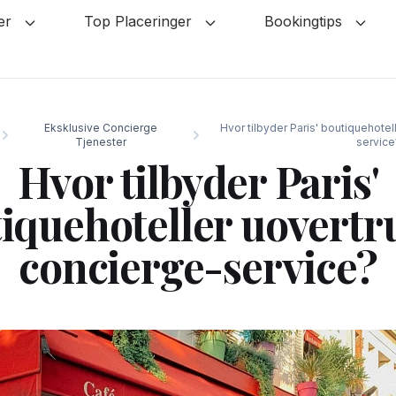
ler
Top Placeringer
Bookingtips
Eksklusive Concierge
Hvor tilbyder Paris' boutiquehote
Tjenester
service
Hvor tilbyder Paris'
iquehoteller uovertr
concierge-service?