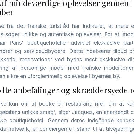
 af mindeværdige oplevelser gennem
aber
e fra det franske turistråd har indikeret, at mer
aris søger unikke og autentiske oplevelser. For at i
har Paris' boutiquehoteller udviklet eksklusive pa
enører og serviceudbydere. Dette indebærer tilbud om
ukketid, reservationer ved byens mest eksklusive din
ring af personlige møder med franske modeikone
an sikre en uforglemmelig oplevelse i byernes by.
ldte anbefalinger og skræddersyede r
kke kun om at booke en restaurant, men om at kure
 gæstens unikke smag', siger Jacques, en anerkendt c
iske boutiquehotel. Gennem deres indgående kendsk
e netværk, er conciergerne i stand til at tilvejebring