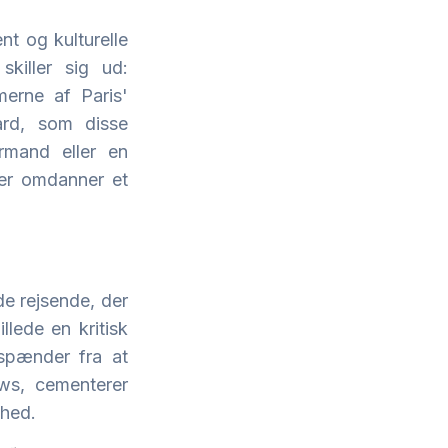
nt og kulturelle
skiller sig ud:
merne af Paris'
ard, som disse
ørmand eller en
ker omdanner et
de rejsende, der
llede en kritisk
 spænder fra at
ows, cementerer
ihed.