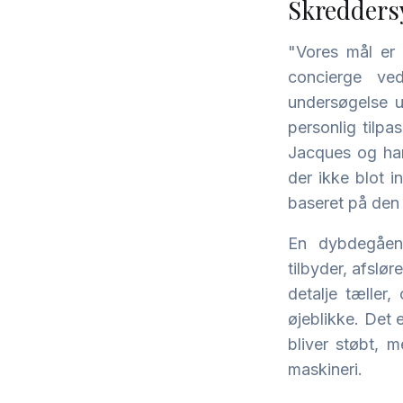
Skreddersy
"Vores mål er 
concierge ve
undersøgelse u
personlig tilp
Jacques og hans
der ikke blot 
baseret på den
En dybdegåend
tilbyder, afslør
detalje tæller
øjeblikke. Det 
bliver støbt, 
maskineri.