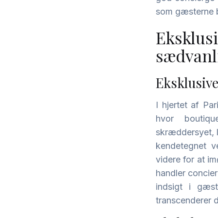
som gæsterne 
Eksklusi
sædvanl
Eksklusive
I hjertet af Pa
hvor boutiqu
skræddersyet, l
kendetegnet ve
videre for at 
handler concier
indsigt i gæs
transcenderer d