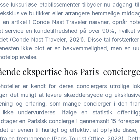
isse luksuriøse etablissementer tilbyder nu adgang ti
i eksklusive butikker eller arrangere hemmelige midda
m en artikel i Conde Nast Traveler nævner, opnår hot
set service en kundetilfredshed på over 90%, hvilket 
et (Conde Nast Traveler, 2021). Disse tal forstærker
jenesten ikke blot er en bekvemmelighed, men en uu
hoteloplevelse.
ende ekspertise hos Paris' concierg
ehoteller er kendt for deres conciergers utrolige l
ør det muligt at levere skæddersyede og eksklusive
æning og erfaring, som mange concierger i den fra
ikke undervurderes. Ifølge en statistik offentlig
dtager en Parisisk concierge i gennemsnit 15 forespø
det er evnen til hurtigt og effektivt at opfylde disse, 
ra en fremragende (Paris Tourist Office, 2023). Dette