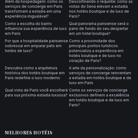
Além da hospedagem: como os
Descortinando o requinte: como as
serviços de concierge em Paris
vistas do Sena elevam a estadia
transformam a estadia em uma
nos hotéis boutique e de luxo de
experiência inigualável?
Paris?
Como a escolha do bairro
Qual panorama parisiense será o
influencia sua experiência de luxo
pano de fundo do seu despertar
em Paris
em um hotel boutique?
Por que a hospitalidade parisiense
Como a proximidade dos
sobressai em amparar pets em
principais pontos turísticos
hotéis de luxo?
potencializa a experiência em
hotéis boutique e de luxo no
coração de Paris?
Descubra como a arquitetura
A arte da personalização: como
histórica dos hotéis boutique em
serviços de concierge reinventam
Paris redefine o luxo moderno
a estadia em hotéis boutique e de
luxo em Paris
Qual vista de Paris você escolherá
Como os serviços de concierge
para sua próxima estadia luxuosa?
exclusivos definem a excelência
em hotéis boutique e de luxo em
Paris?
MELHORES HOTÉIS