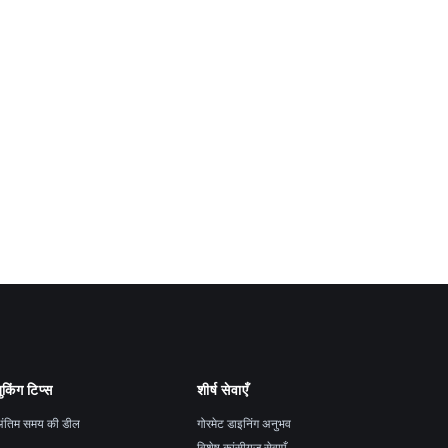
ुकिंग टिप्स
शीर्ष सेवाएँ
ंतिम समय की डील
गोरमेट डाइनिंग अनुभव
विशेष कांसीयज सेवाएँ