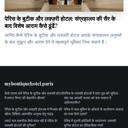
पेरिस के बुटीक और लक्ज़री होटल: संग्रहालय की सैर के
बाद विशेष आराम कैसे ढूंढें?
जानिए कैसे पेरिस के बुटीक और लक्ज़री होटल आपके संग्रहालय अनुभवों
के बाद सुकून और आराम देने में महत्वपूर्ण भूमिका निभा सकते हैं।
Footer
myboutiquehotel.paris
कैसे प्राप्त करें पेरिस के बुटीक और लक्जरी होटलों
पेरिस के लक्जरी होटलों में शांत पूल की सुविधा:
में लास्ट मिनट की बेहतरीन डील्स?
क्या यह आपकी यात्रा को बना सकता है
अविस्मरणीय?
पेरिस के बुटीक और लक्ज़री होटल्स में निजता की
पेरिस में जल्द बुकिंग के ऑफरों से आलीशान आवास
खोज: विशिष्ट आवासीय अनुभव हेतु गाइड
का मजा कैसे उठाएं?
स्मार्ट रूम तकनीक कैसे बदल रही है पेरिस के
पेरिस में पुरानी हवेलियों के रूपांतरण: लक्जरी
लक्ज़री होटलों की दुनिया?
बुटीक होटल का ऐतिहासिक स्पर्श